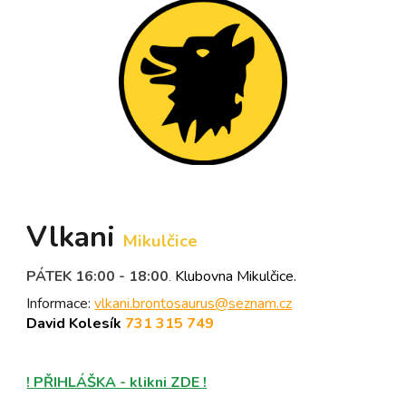
Vlkani
Mikulčice
PÁTEK
16:
0
0 - 18:00
Klubovna
Mikulčic
e.
.
Informace
:
vlkani.brontosaurus@seznam.cz
David Kolesík
7
31 315 749
! PŘIHLÁŠKA - klikni ZDE !