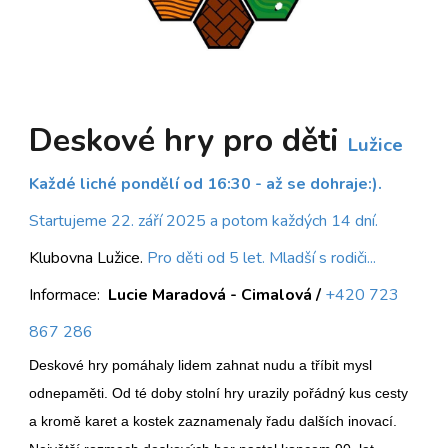
D
eskové hry pro děti
Lužice
Každé liché pondělí od 16:30 - až se dohraje:).
Startujeme 22. září 2025 a potom každých 14 dní.
Klubovna Lužice.
Pro děti od 5 let. Mladší s rodiči...
Informace:
Lucie Maradová - Cimalová
/
+420
723
867 286
Deskové hry pomáhaly lidem zahnat nudu a tříbit mysl
odnepaměti. Od té doby stolní hry urazily pořádný kus cesty
a kromě karet a kostek zaznamenaly řadu dalších inovací.