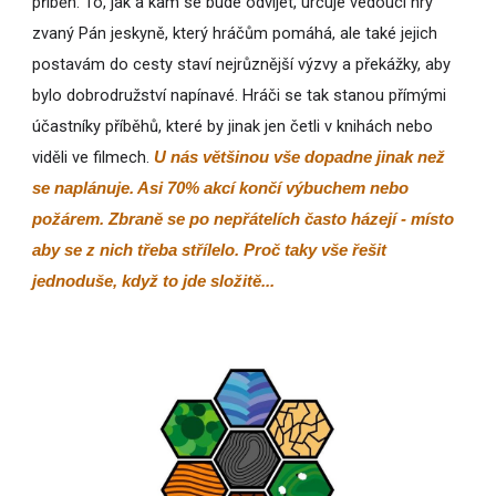
příběh. To, jak a kam se bude odvíjet, určuje vedoucí hry
zvaný Pán jeskyně, který hráčům pomáhá, ale také jejich
postavám do cesty staví nejrůznější výzvy a překážky, aby
bylo dobrodružství napínavé. Hráči se tak stanou přímými
účastníky příběhů, které by jinak jen četli v knihách nebo
viděli ve filmech.
U nás většinou vše dopadne jinak než
se naplánuje. Asi 70% akcí končí výbuchem nebo
požárem. Zbraně se po nepřátelích často házejí - místo
aby se z nich třeba střílelo. Proč taky vše řešit
jednoduše, když to jde složitě...