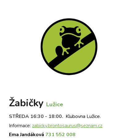
Žab
ičky
Lužice
STŘEDA
16:
3
0 - 18:00
.
Klubovna Lužice.
Informace
:
zabicky
.brontosaurus@seznam.cz
Ema Jandáková
731 552 008