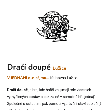
Dračí doupě
Lužice
V JEDNÁNÍ dle zájmu...
Klubovna
Lužice
.
D
račí doupě
je hra, kde hráči zaujímají role vlastních
vymyšlených postav a pak za ně v samotné hře jednají.
Společně s ostatními pak pomocí vyprávění staví společný