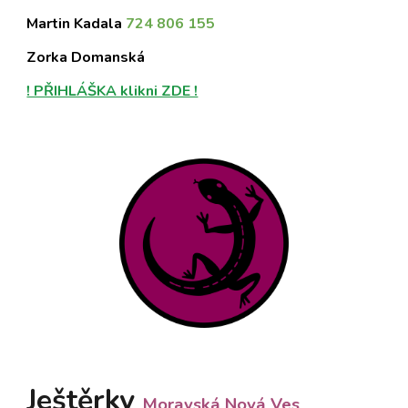
Martin Kadala
724 806 155
Zorka Domansk
á
! PŘIHLÁŠKA klikni ZDE !
Ještěrky
Moravská Nová Ves