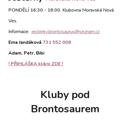
PONDĚLÍ 16:30 - 18:00
.
Klubovna Morav
ská Nová
Ves.
Informace:
jester
ky
.brontosaurus@seznam.cz
Ema Jandáková
731 552 008
Adam, Petr, Bibi
! PŘIHLÁŠKA klikni ZDE !
Kluby pod
Brontosaurem